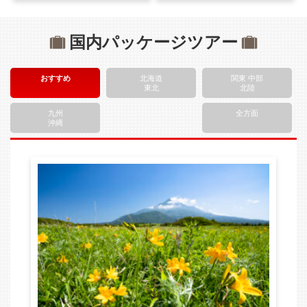
国内パッケージツアー
おすすめ
北海道
関東 中部
東北
北陸
九州
全方面
沖縄